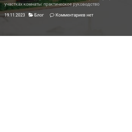
участках комнаты: практическое руководство
19.11.2023
Блог
Комментариев
к
нет
записи
Установка
двух
выключателей
на
одну
лампу
в
разных
участках
комнаты:
практическое
руководство