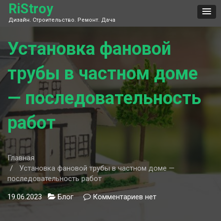
Skip
RiStroy
to
Дизайн. Строительство. Ремонт. Дача
content
Установка фановой
трубы в частном доме
— последовательность
работ
Главная
Установка фановой трубы в частном доме —
последовательность работ
19.06.2023
Блог
Комментариев
к
нет
записи
Установка