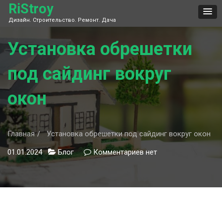
Skip
RiStroy
to
Дизайн. Строительство. Ремонт. Дача
content
Установка обрешетки
под сайдинг вокруг
окон
Главная
Установка обрешетки под сайдинг вокруг окон
01.01.2024
Блог
Комментариев
к
нет
записи
Установка
обрешетки
под
сайдинг
вокруг