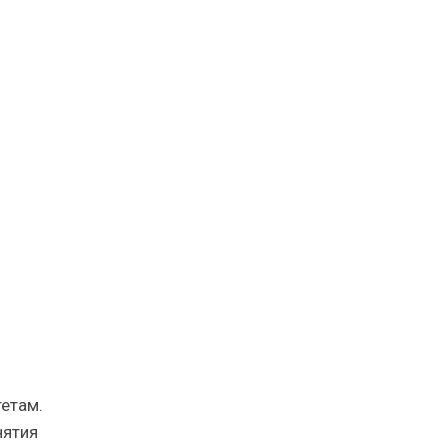
етам.
нятия