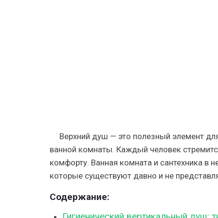
потолочн
и
тропическ
отзывы
и
потолок,
лейка
в
стену
и
вертикаль
душевая
Верхний душ — это полезный элемент дл
ванной комнаты. Каждый человек стремитс
комфорту. Ванная комната и сантехника в н
которые существуют давно и не представля
Содержание:
Гигиенический вертикальный душ: т