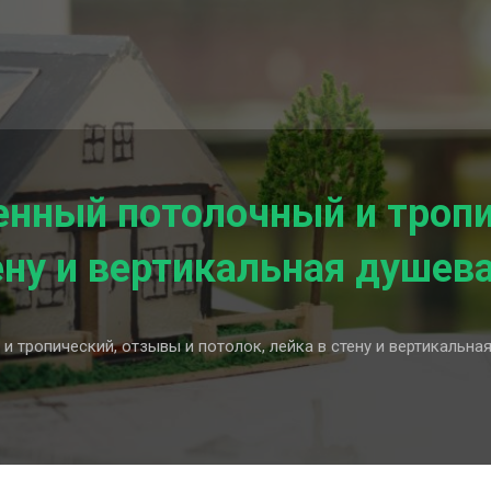
енный потолочный и троп
ену и вертикальная душев
и тропический, отзывы и потолок, лейка в стену и вертикальна
ый