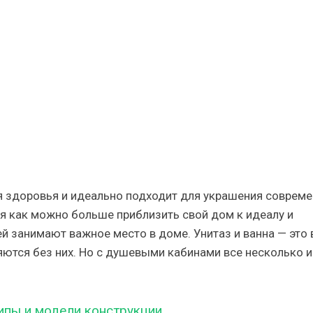
ый
ий,
ная
я здоровья и идеально подходит для украшения соврем
я как можно больше приблизить свой дом к идеалу и
ей занимают важное место в доме. Унитаз и ванна — это 
ются без них. Но с душевыми кабинами все несколько и
ипы и модели конструкции