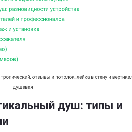
уш: разновидности устройства
телей и профессионалов
аж и установка
ссекателя
ео)
имеров)
тикальный душ: типы и
ии