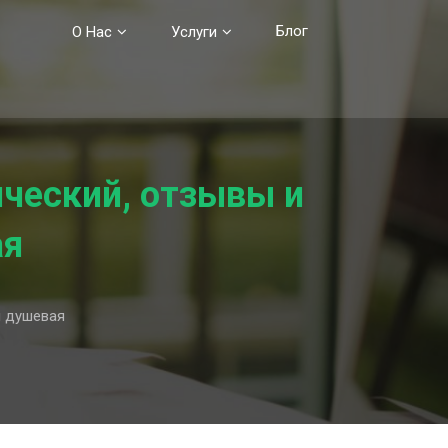
Блог
О Нас
Услуги
ический, отзывы и
ая
я душевая