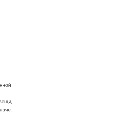
енной
вещи,
наче.