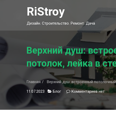
Skip
RiStroy
to
content
Дизайн. Строительство. Ремонт. Дача
Верхний душ: встро
потолок, лейка в ст
Главная
Верхний душ: встроенный потолочный 
11.07.2023
Блог
Комментариев
к
нет
записи
Верхний
душ:
встроенн