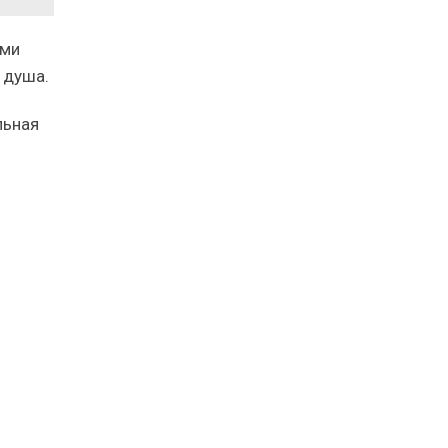
ими
 душа.