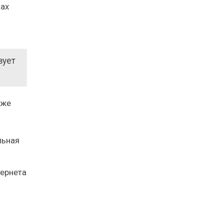
ках
вует
 же
тернета