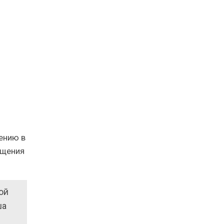
ению в
ущения
ой
ша