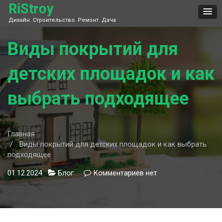
Skip
RiStroy
to
Дизайн. Строительство. Ремонт. Дача
content
Виды покрытий для
детских площадок и как
выбрать подходящее
Главная
Виды покрытий для детских площадок и как выбрать
подходящее
01.12.2024
Блог
Комментариев
к
нет
записи
Виды
покрытий
для