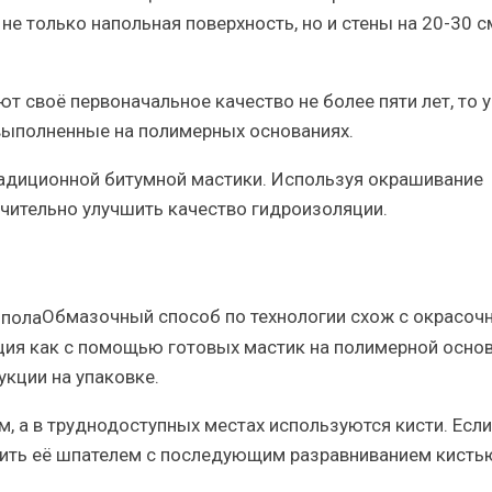
е только напольная поверхность, но и стены на 20-30 с
т своё первоначальное качество не более пяти лет, то 
выполненные на полимерных основаниях.
адиционной битумной мастики. Используя окрашивание
чительно улучшить качество гидроизоляции.
Обмазочный способ
по технологии схож с окрасо
ия как с помощью готовых мастик на полимерной основ
укции на упаковке.
м, а в труднодоступных местах
используются кисти
. Если
осить её шпателем с последующим разравниванием кисть