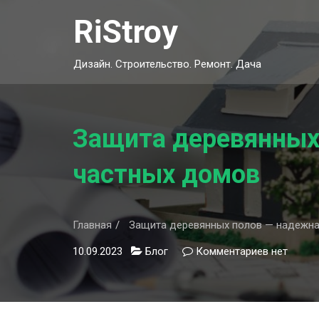
Skip
RiStroy
to
content
Дизайн. Строительство. Ремонт. Дача
Защита деревянных
частных домов
Главная
Защита деревянных полов — надежна
10.09.2023
Блог
Комментариев
к
нет
записи
Защита
деревянн
полов