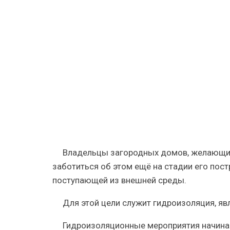
—
надежная
гидроизо
для
частных
домов
Владельцы загородных домов, желающие
заботиться об этом ещё на стадии его пост
поступающей из внешней среды.
Для этой цели служит гидроизоляция, 
Гидроизоляционные мероприятия начинаю