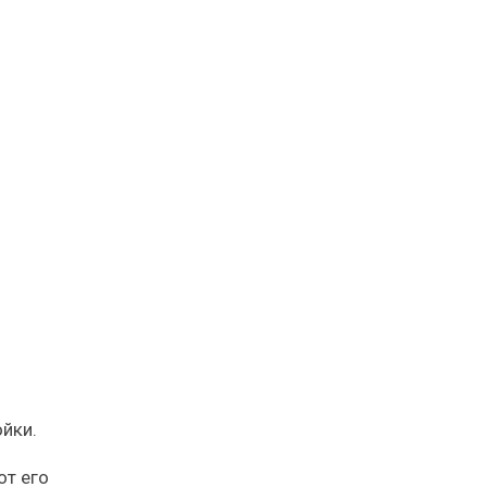
йки.
от его