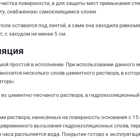
чистка поверхности, а для защиты мест примыкания сте
нту, снабжённую
самоклеящимся слоем
.
пола оставался под лентой, а сама она заходила равном
т
, с заходом не менее 5 см.
ляция
мой простой в исполнении. При использовании данного 
аносится несколько слоёв цементного раствора, в кото
аторы.
 из цементно-песчаного раствора, а гидроизоляционный
ми раствора, нанесённых на поверхность основания с 15
евременного высыхания
гидроизоляционных слоёв, пе
и часа распыляется вода. Покрытие готово к эксплуатац