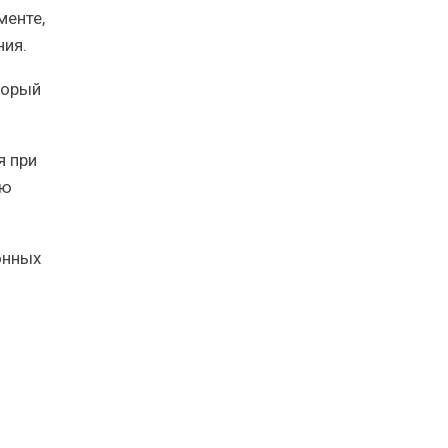
менте,
ния.
торый
я при
ью
онных