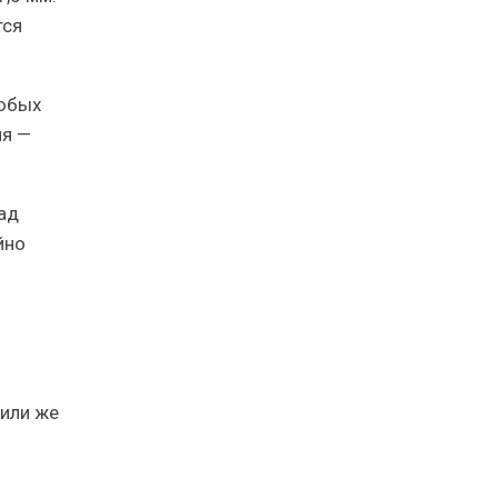
тся
любых
ия —
пад
йно
.
 или же