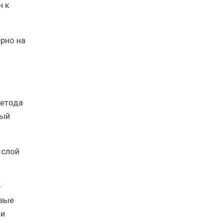
н к
ерно на
метода
рый
 слой
-
рвые
ии