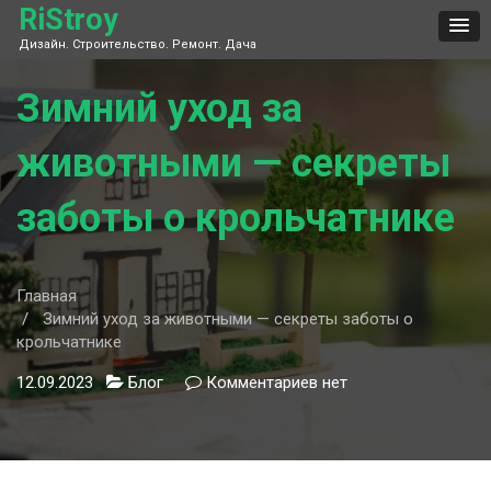
Skip
RiStroy
to
Дизайн. Строительство. Ремонт. Дача
content
Зимний уход за
животными — секреты
заботы о крольчатнике
Главная
Зимний уход за животными — секреты заботы о
крольчатнике
12.09.2023
Блог
Комментариев
к
нет
записи
Зимний
уход
за