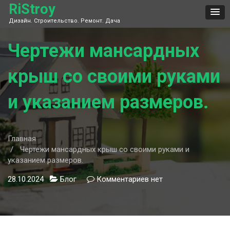
Skip
RiStroy
to
Дизайн. Строительство. Ремонт. Дача
content
Чертежи мансардных
крыш со своими руками
и указанием размеров.
Главная
Чертежи мансардных крыш со своими руками и
указанием размеров.
28.10.2024
Блог
Комментариев
к
нет
записи
Чертежи
мансардных
крыш