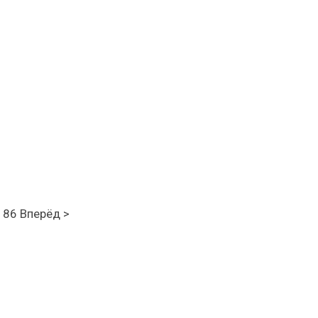
ного
86 Вперёд >