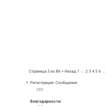
пола
в
гараже:
выбор
оптималь
покрытия
и
ремонт
Страница 3 из 86
< Назад 1
←
2 3 4 5 6
→
Регистрация: Сообщения:
283
Благодарности: