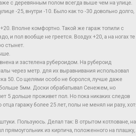
раже с деревянным полом всегда выше чем на улице.
лице -25, внутри -10. Было как то -30 довольно долго,
+20. Вполне комфортно. Такой же гараж топили с
, и пол вообще не греется. Воздух +20, а на ногах те
о стынет.
ыше.
внена и застелена рубероидом. На рубероид
палы через метр. для их выравнивания использовал
ка 50. Со щелями особо не боролся, лучше даже
е больше 5мм. Доски обрабатывал Сенежем, но
лет 5 дольше проживет пол. Но пока никаких следов
о отца гаражу более 25 лет, полы не менял ни разу, хот
2 штуки. Пользуюсь. Делал так: В отрытом котловане, на
 прямоугольник из кирпича, положенного на плашку,