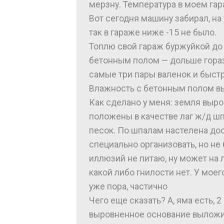
мерзну. Температура в моем га
Вот сегодня машину забирал, на у
так в гараже ниже -15 не было.
Топлю свой гараж буржуйкой до 
бетонным полом — дольше гораздо
самые три пары валенок и быстр
Влажность с бетонным полом в
Как сделано у меня: земля выро
положены в качестве лаг ж/д ш
песок. По шпалам настелена дос
специально организовать, но н
иллюзий не питаю, ну может на 
какой либо гнилости нет. У моег
уже пора, частично
Чего еще сказать? А, яма есть, 
выровненное основание выложил