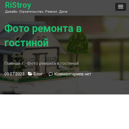
Skip
RiStroy
to
Дизайн. Строительство. Ремонт. Дача
content
Фото ремонта в
гостиной
Главная
Фото ремонта в гостиной
09.07.2023
Блог
Комментариев
к
нет
записи
Фото
ремонта
в
гостиной