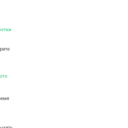
ботки
рите
ремя
ыхать