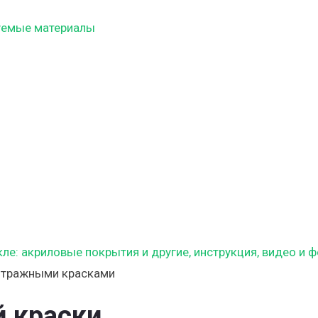
уемые материалы
витражными красками
 краски