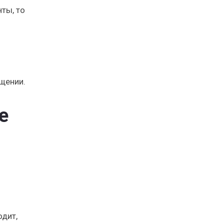
ты, то
щении.
е
одит,