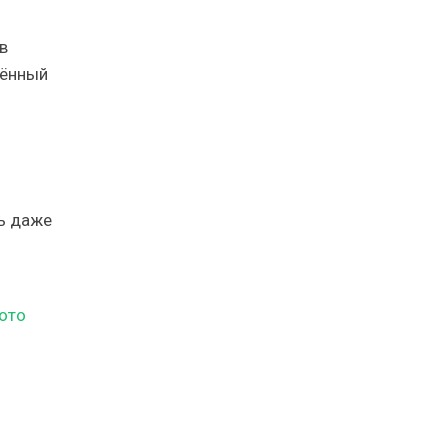
в
дённый
ь даже