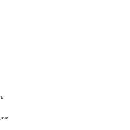
ь:
ачи.