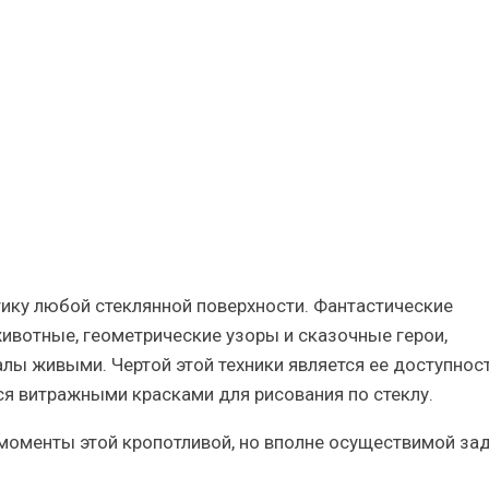
е
я,
тику любой стеклянной поверхности. Фантастические
ивотные, геометрические узоры и сказочные герои,
лы живыми. Чертой этой техники является ее доступност
я витражными красками для рисования по стеклу.
моменты этой кропотливой, но вполне осуществимой зад