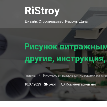
Skip
RiStroy
to
content
Дизайн. Строительство. Ремонт. Дача
Рисунок витражными
другие, инструкция,
Главная
Рисунок витражными красками на стек
10.07.2023
Блог
Комментариев
к
нет
записи
Рисунок
витражны
красками