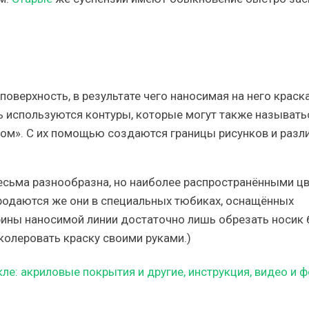
оверхность, в результате чего наносимая на него краск
ь используются контуры, которые могут также называть
ром». С их помощью создаются границы рисунков и разл
есьма разнообразна, но наиболее распространёнными ц
Продаются же они в специальных тюбиках, оснащённых
ины наносимой линии достаточно лишь обрезать носик
колеровать краску своими руками.)