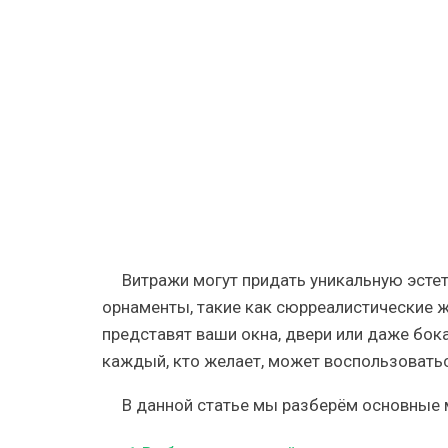
на
стекле:
акриловы
покрытия
и
другие,
инструкци
видео
и
фото
Витражи могут придать уникальную эсте
орнаменты, такие как сюрреалистические ж
представят ваши окна, двери или даже бока
каждый, кто желает, может воспользоватьс
В данной статье мы разберём основные 