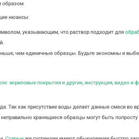
м образом.
ющие нюансы:
имволом, указывающим, что раствор подходит для
обра
й.
еньше, чем единичные образцы. Будьте экономны и выбе
да. Так как присутствие воды делает данные смеси во в
и неправильно хранящиеся образцы могут быть попросту
м.
Старые
же суспензии имеют обыкновение быстро зас