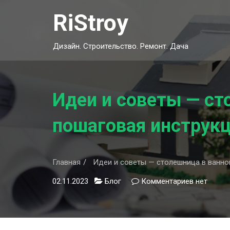
Skip
RiStroy
to
content
Дизайн. Строительство. Ремонт. Дача
Идеи и советы — ст
пошаговая инструк
Главная
Идеи и советы — столешница в ванно
02.11.2023
Блог
Комментариев
к
нет
записи
Идеи
и
советы