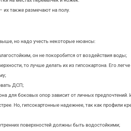
тки на местах перемычек и ножек.
– их также размечают на полу.
выше, но надо учесть некоторые нюансы:
лагостойким, он не покоробится от воздействия воды;
хности, то лучше делать их из гипсокартона. Его легче
му;
овать ДСП;
на для боковых опор зависит от личных предпочтений. 
трее. Но, гипсокартонные надежнее, так как профили кр
внутренних поверхностей должны быть водостойкими;