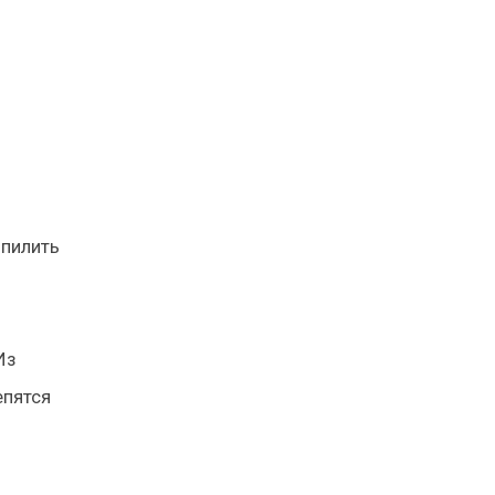
 пилить
Из
епятся