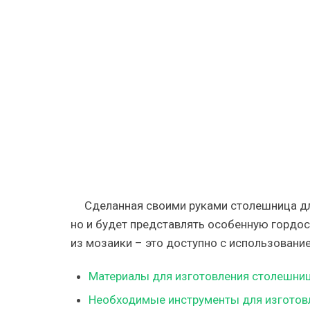
—
столешни
в
ванной
из
мозаики
—
фото
и
пошагова
инструкц
Сделанная своими руками столешница д
но и будет представлять особенную гордос
из мозаики – это доступно с использовани
Материалы для изготовления столешни
Необходимые инструменты для изготов