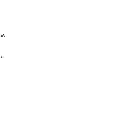
аб.
о.