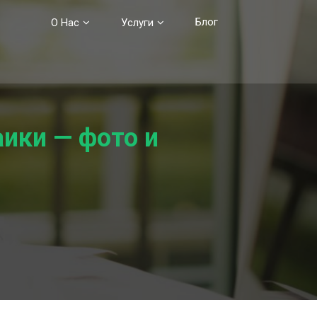
Блог
О Нас
Услуги
аики — фото и