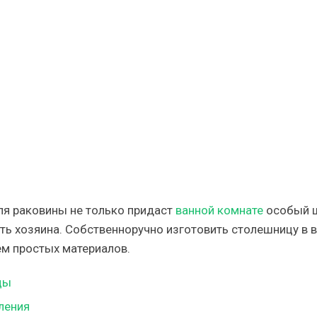
ца
я
ия
ля раковины не только придаст
ванной комнате
особый 
ть хозяина. Собственноручно изготовить столешницу в 
ем простых материалов.
цы
ления