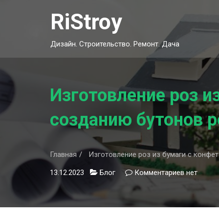
Skip
RiStroy
to
content
Дизайн. Строительство. Ремонт. Дача
Изготовление роз и
созданию бутонов р
Главная
Изготовление роз из бумаги с конфет
13.12.2023
Блог
Комментариев
к
нет
записи
Изготовл
роз
из