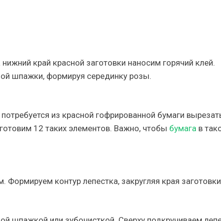
 нижний край красной заготовки наносим горячий клей.
ной шпажки, формируя серединку розы.
 потребуется из красной гофрированной бумаги вырезат
готовим 12 таких элементов. Важно, чтобы
бумага
в так
 Формируем контур лепестка, закругляя края заготовки
й шпажкой или зубочисткой. Сверху подкручиваем лепе