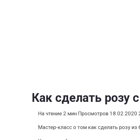
бумаги
с
конфетам
внутри
—
учебник
по
созданию
бутонов
розы
с
конфетой
Как сделать розу 
На чтение
2 мин
Просмотров
18.02.2020
Мастер-класс о том как сделать розу из 