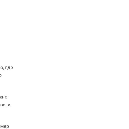
о, где
о
жно
чвы и
змер