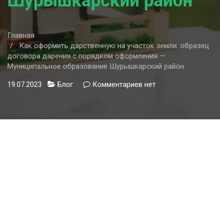
Шурышкарский район
Главная
Как оформить дарственную на участок земли: образец
договора дарения с порядком оформления —
Муниципальное образование Шурышкарский район
19.07.2023
Блог
Комментариев
к
нет
записи
Как
оформить
дарственную
на
участок
земли:
образец
договора
дарения
с
порядком
оформления