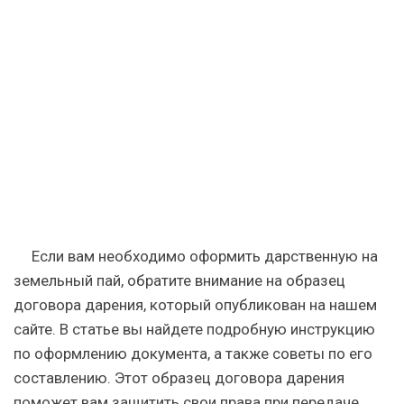
—
Муниципальное
образование
Шурышкарский
район
Если вам необходимо оформить дарственную на
земельный пай, обратите внимание на образец
договора дарения, который опубликован на нашем
сайте. В статье вы найдете подробную инструкцию
по оформлению документа, а также советы по его
составлению. Этот образец договора дарения
поможет вам защитить свои права при передаче