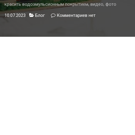
красить водоэмульсионным покрытием, видео, фото
10.07.2023
Блог
Комментариев
к
нет
записи
Краска
по
побелке:
инструкция
как
наносить,
можно
ли
красить
водоэмульсионным
покрытием,
видео,
фото