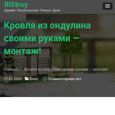
Skip
RiStroy
to
Дизайн. Строительство. Ремонт. Дача
content
Кровля из ондулина
своими руками —
монтаж!
Главная
Кровля из ондулина своими руками — монтаж!
11.07.2023
Блог
Комментариев
к
нет
записи
Кровля
из
ондулина
своими
руками