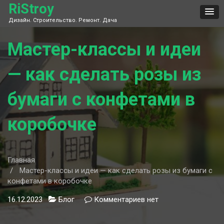
Skip
RiStroy
to
Дизайн. Строительство. Ремонт. Дача
content
Мастер-классы и идеи
— как сделать розы из
бумаги с конфетами в
коробочке
Главная
Мастер-классы и идеи — как сделать розы из бумаги с
конфетами в коробочке
16.12.2023
Блог
Комментариев
к
нет
записи
Мастер-