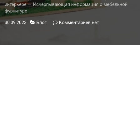
интерьере — Исчерпывающая информация о мебельной
фурнитуре
30.09.2023
Блог
Комментариев
к
нет
записи
Ножки
для
комода
и
их
важная
роль
в
современном
интерьере
—
Исчерпывающая
информация
о
мебельной
фурнитуре