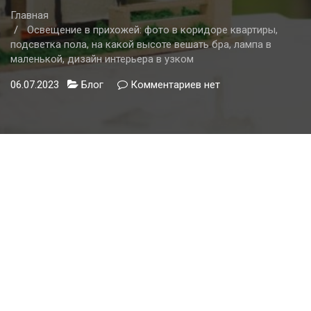
Главная
Освещение в прихожей: фото в коридоре квартиры,
подсветка пола, на какой высоте вешать бра, лампа в
маленькой, дизайн интерьера в узком
06.07.2023
Блог
Комментариев
к
нет
записи
Освещение
в
прихожей:
фото
в
коридоре
квартиры,
подсветка
пола,
на
какой
высоте
вешать
бра,