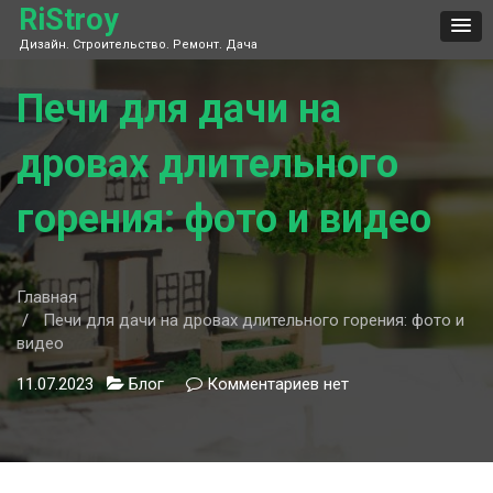
Skip
RiStroy
to
Дизайн. Строительство. Ремонт. Дача
content
Печи для дачи на
дровах длительного
горения: фото и видео
Главная
Печи для дачи на дровах длительного горения: фото и
видео
11.07.2023
Блог
Комментариев
к
нет
записи
Печи
для
дачи