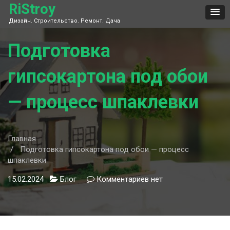
Skip
RiStroy
to
Дизайн. Строительство. Ремонт. Дача
content
Подготовка
гипсокартона под обои
— процесс шпаклевки
Главная
Подготовка гипсокартона под обои — процесс
шпаклевки
15.02.2024
Блог
Комментариев
к
нет
записи
Подготовка
гипсокартона
под