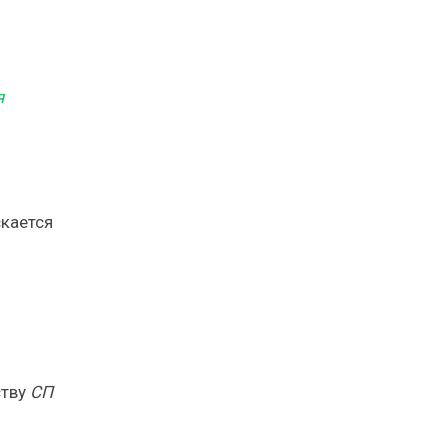
я
скается
ству
СП