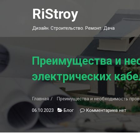
Skip
RiStroy
to
content
Дизайн. Строительство. Ремонт. Дача
Преимущества и нео
электрических кабе
Главная
Преимущества и необходимость прово
06.10.2023
Блог
Комментариев
к
нет
записи
Преимуще
и
необходи