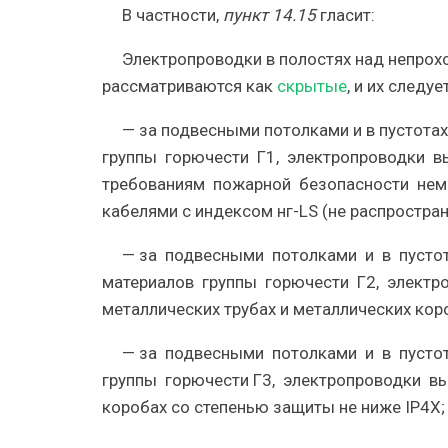
В частности,
пункт 14.15
гласит:
Электропроводки в полостях над непро
рассматриваются как
скрытые
, и их следу
—
за подвесными потолками и в пустота
группы горючести Г1
, электропроводки 
требованиям пожарной безопасности неме
кабелями с индексом
нг-LS
(не распростра
—
за подвесными потолками и в пусто
материалов группы горючести Г2
, элект
металлических трубах и металлических кор
—
за подвесными потолками и в пусто
группы горючести Г3
, электропроводки в
коробах со степенью защиты не ниже IP4X;