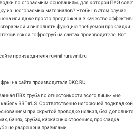
оводки по сгораемым основаниям
, для которой ПУЭ сове
дку из несгораемых материалов? Чтобы в этом случае
шена или даже просто предложена в качестве эффектив
есгораемой и выполнять функцию требуемой прокладки.
технической гофротруб на сайтах производителе. Вот
ванная ПВХ труба по огнестойкости всего лишь- «не
и кабель ВВГнгLS. Соответственно негорючей подкладкой
основаниям при скрытой проводке нельзя, без дополнит
ах, банях, срубах, каркасных строениях, прокладка
убе не разрешена правилами.