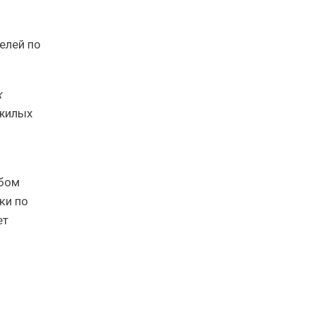
х
 жилых
обом
ки по
ет