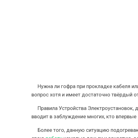
проводки
в
гофре
при
прокладк
электриче
кабелей
и
проводов
Нужна ли гофра при прокладке кабеля и
вопрос хотя и имеет достаточно твёрдый о
Правила Устройства Электроустановок, д
вводит в заблуждение многих, кто впервые
Более того, данную ситуацию подогрева