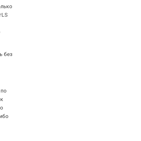
олько
гLS
е
ь без
 по
 к
го
либо