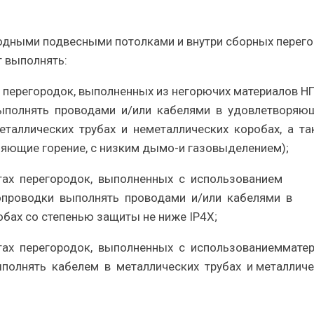
ходными подвесными потолками и внутри сборных перег
ет выполнять:
х перегородок, выполненных из негорючих материалов Н
выполнять проводами и/или кабелями в удовлетворяю
таллических трубах и неметаллических коробах, а та
няющие горение, с низким дымо-и газовыделением);
тах перегородок, выполненных с использованием
ропроводки выполнять проводами и/или кабелями в
обах со степенью защиты не ниже IP4X;
тах перегородок, выполненных с использованиеммате
ыполнять кабелем в металлических трубах и металличе