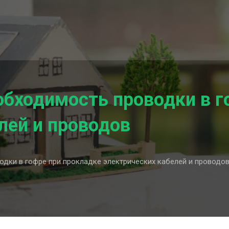
бходимость проводки в г
лей и проводов
дки в гофре при прокладке электрических кабелей и проводо
ства
мость