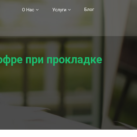
Блог
О Нас
Услуги
офре при прокладке
в