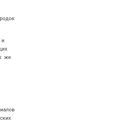
ородок
Г и
щих
к же
риалов
ских