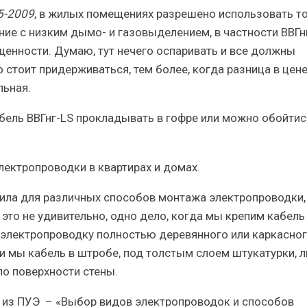
5-2009
, в
жилых помещениях разрешено использовать т
ние с низким дымо- и газовыделением, в частности
ВВГн
енности. Думаю, тут нечего оспаривать и все должны
о стоит придерживаться, тем более, когда разница в цен
льная.
бель ВВГнг-LS прокладывать в гофре или можно обойтис
авила для различных способов монтажа электропроводки,
это не удивительно, одно дело, когда мы крепим кабель
м электропроводку полностью деревянного или каркасно
и мы кабель в штробе, под толстым слоем штукатурки, 
по поверхности стены.
. из ПУЭ
– «
Выбор видов электропроводок и способов