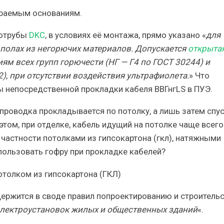
ротрубы
DKC
, в условиях её монтажа, прямо указано
«
для
в полах из негорючих материалов. Допускается
открыта
м всех групп горючести (НГ — Г4 по ГОСТ 30244) и
), при отсутствии воздействия ультрафиолета.
» Что
 непосредственной прокладки кабеля ВВГнгLS в ПУЭ.
проводка прокладывается по потолку, а лишь затем спу
этом, при отделке, кабель идущий на потолке чаще всего
в частности потолками из гипсокартона (гкл), натяжными
спользовать гофру при прокладке кабелей?
держится в своде правил попроектированию и строитель
лектроустановок жилых и общественных зданий
«.