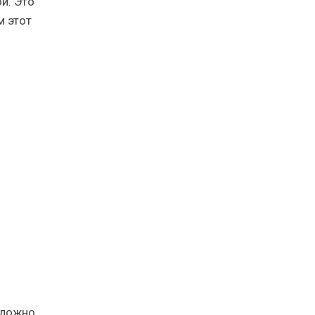
й. Это
м этот
ложно,