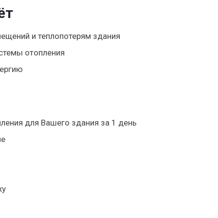
ёт
ещений и теплопотерям здания
стемы отопления
нергию
ления для Вашего здания за 1 день
ие
жу