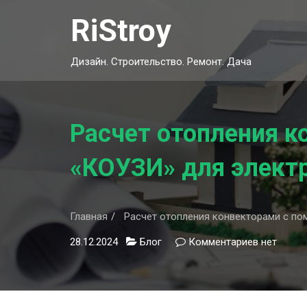
Skip
RiStroy
to
content
Дизайн. Строительство. Ремонт. Дача
Расчет отопления 
«КОУЗИ» для элект
Главная
Расчет отопления конвекторами с по
28.12.2024
Блог
Комментариев
к
нет
записи
Расчет
отоплени
конвекто