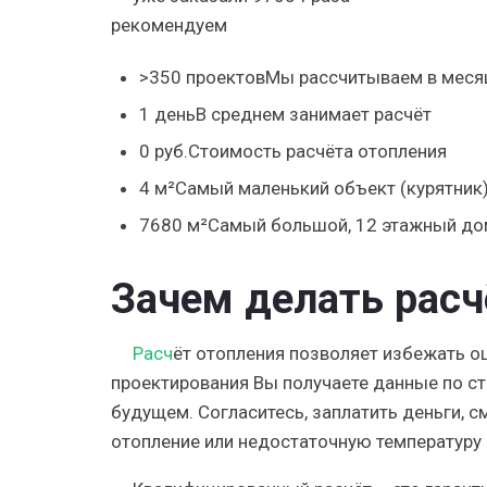
рекомендуем
>350
проектов
Мы рассчитываем в меся
1
день
В среднем занимает расчёт
0
руб.
Стоимость расчёта отопления
4
м²
Самый маленький объект (курятник
7680
м²
Самый большой, 12 этажный до
Зачем делать расч
Расч
ёт отопления
позволяет избежать о
проектирования Вы получаете данные по с
будущем. Согласитесь, заплатить деньги, 
отопление или недостаточную температуру в