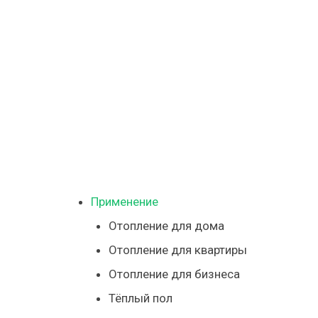
с
помощью
калькуля
«КОУЗИ»
для
электрич
системы
Применение
Отопление для дома
Отопление для квартиры
Отопление для бизнеса
Тёплый пол