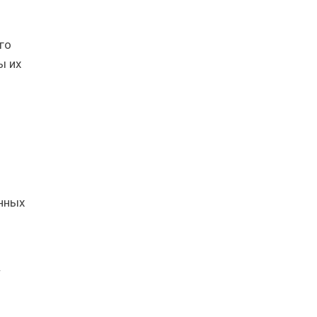
го
ы их
нных
/