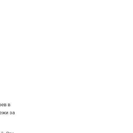
рев в
ежи за