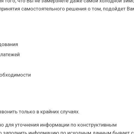
ия того, что Вы не замёрзнете
даже самой холодной зимо
ринятия самостоятельного решения о том, подойдет Ва
дования
платежей
еобходимости
онить только в крайних случаях.
но для уточнения информации по конструктивным
но заполнить информацию по исходным данным бывает с