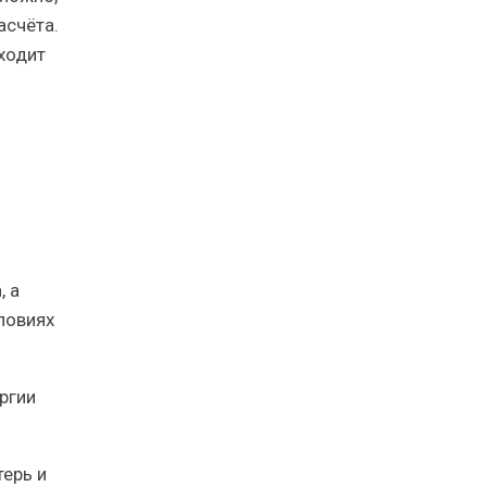
асчёта.
ходит
, а
словиях
ргии
ерь и