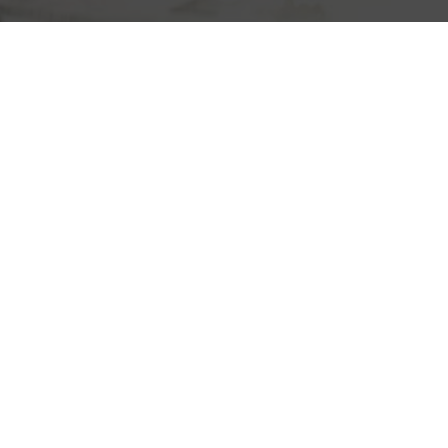
холодильников
Либхер:
технология
устранения
поломок
Liebherr