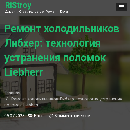
Skip
RiStroy
to
Дизайн. Строительство. Ремонт. Дача
content
Ремонт холодильников
Либхер: технология
устранения поломок
Liebherr
Главная
Ремонт холодильников Либхер: технология устранения
поломок Liebherr
09.07.2023
Блог
Комментариев
к
нет
записи
Ремонт