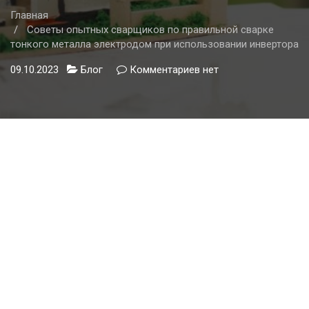
Главная
Советы опытных сварщиков по правильной сварке
тонкого металла электродом при использовании инвертора
09.10.2023
Блог
Комментариев
к
нет
записи
Советы
опытных
сварщиков
по
правильной
сварке
тонкого
металла
электродом
при
использовании
инвертора