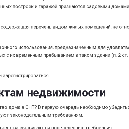
енных построек и гаражей признаются садовыми домами 
, содержащая перечень видом жилых помещений, не отн
зонного использования, предназначенным для удовлетв
х с их временным пребыванием в таком здании (п. 2 ст.
и зарегистрироваться.
ектам недвижимости
тво дома в СНТ? В первую очередь необходимо убедитьс
твуют законодательным требованиям.
оводства выдвигаются определенные требования: