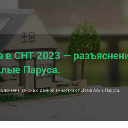
 в СНТ 2023 — разъяснени
лые Паруса.
зъяснение закона о дачной амнистии от Дома Алые Паруса.
ьство