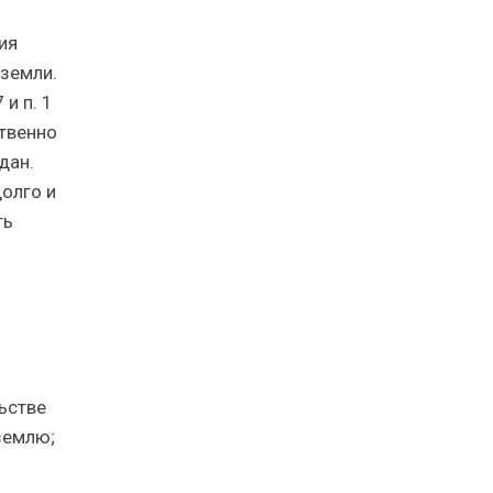
ия
земли.
и п. 1
ственно
дан.
олго и
ть
ьстве
землю;