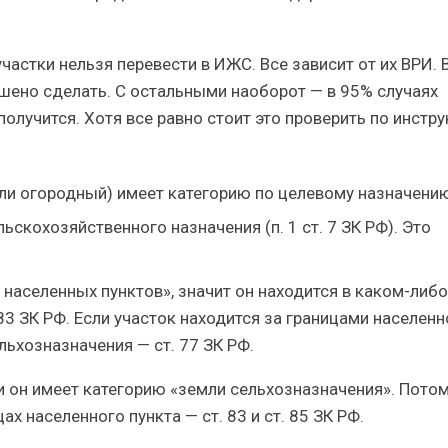
частки нельзя перевести в ИЖС. Все зависит от их ВРИ. 
ешено сделать. С остальными наоборот — в 95% случаях
олучится. Хотя все равно стоит это проверить по инстр
ли огородный) имеет категорию по целевому назначени
ьскохозяйственного назначения (п. 1 ст. 7 ЗК РФ). Это
 населенных пунктов», значит он находится в каком-либо
 83 ЗК РФ. Если участок находится за границами населенн
льхозназначения — ст. 77 ЗК РФ.
и он имеет категорию «земли сельхозназначения». Потом
х населенного пункта — ст. 83 и ст. 85 ЗК РФ.