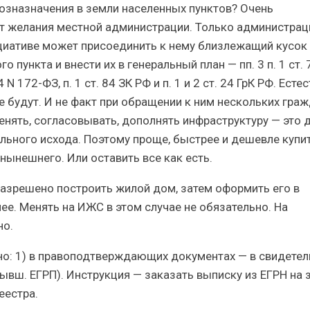
озназначения в земли населенных пунктов? Очень
от желания местной администрации. Только администрац
циативе может присоединить к нему близлежащий кусок 
ункта и внести их в генеральный план — пп. 3 п. 1 ст. 7 
 172-ФЗ, п. 1 ст. 84 ЗК РФ и п. 1 и 2 ст. 24 ГрК РФ. Есте
не будут. И не факт при обращении к ним нескольких граж
нять, согласовывать, дополнять инфраструктуру — это д
льного исхода. Поэтому проще, быстрее и дешевле купи
 нынешнего. Или оставить все как есть.
разрешено построить жилой дом, затем оформить его в
ее. Менять на ИЖС в этом случае не обязательно. На
но.
но: 1) в правоподтверждающих документах — в свидетел
ывш. ЕГРП). Инструкция — заказать выписку из ЕГРН на 
еестра.