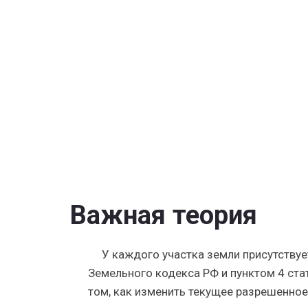
СНТ
2023
—
разъясне
закона
о
дачной
амнистии
от
Дома
Алые
Паруса.
Важная теория
У каждого участка земли присутствуе
Земельного кодекса РФ и пунктом 4 ста
том, как изменить текущее разрешенное 