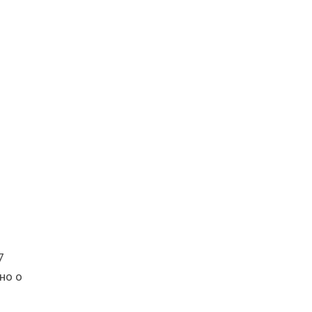
7
но о