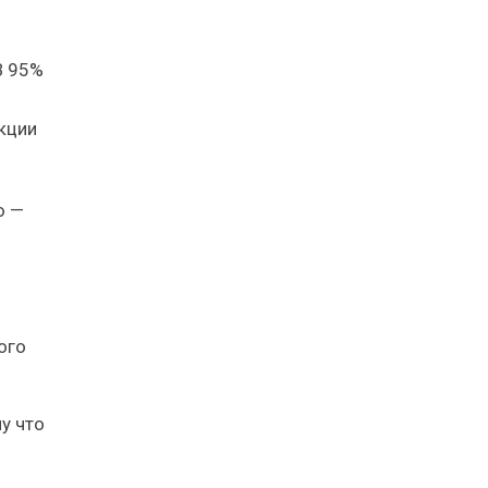
В 95%
укции
ю —
ого
у что