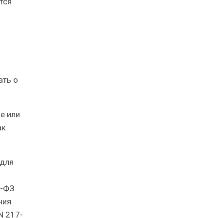
тся
ать о
е или
ак
«для
-ФЗ.
ния
N 217-