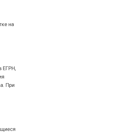
тке на
 ЕГРН,
ия
а. При
ащиеся