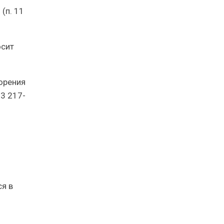
(п. 11
осит
орения
 3 217-
я в