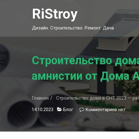
Skip
RiStroy
to
content
Дизайн. Строительство. Ремонт. Дача
Строительство дома
амнистии от Дома А
Главная
Строительство дома в СНТ 2023 — ра
14.10.2023
Блог
Комментариев
к
нет
записи
Строител
дома
в