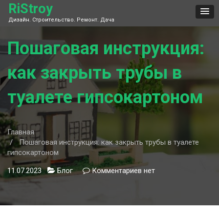
Skip
RiStroy
to
Дизайн. Строительство. Ремонт. Дача
content
Пошаговая инструкция:
как закрыть трубы в
туалете гипсокартоном
Главная
Пошаговая инструкция: как закрыть трубы в туалете
гипсокартоном
11.07.2023
Блог
Комментариев
к
нет
записи
Пошаговая
инструкция:
как