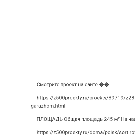
гаражом
на
первом
этаже
и
мансардо
Z283
(видео)
Смотрите проект на сайте ��
https://z500proekty.ru/proekty/39719/z2
garazhom.html
ПЛОЩАДЬ Общая площадь 245 м² На наш
https://z500proekty.ru/doma/poisk/sortir