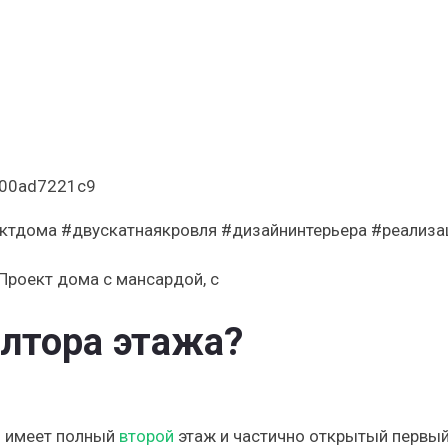
9900ad7221c9
ктдома #двускатнаякровля #дизайнинтерьера #реализа
олтора этажа?
й имеет полный
второй
этаж и частично открытый первый