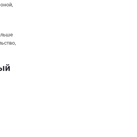
оной,
ольше
льство,
ный