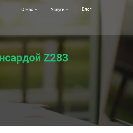
Блог
О Нас
Услуги
ансардой Z283