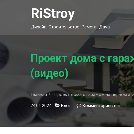
Skip
RiStroy
to
content
Дизайн. Строительство. Ремонт. Дача
Проект дома с гара
(видео)
Главная
Проект дома с гаражом на первом эта
24.01.2024
Блог
Комментариев
к
нет
записи
Проект
дома
с