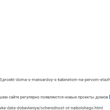
й
83,proekt-doma-s-mansardoy-s-kabinetom-na-pervom-etazh
ем сайте регулярно появляются новые проекты домов
ovka-data-dobavleniya/ocherednost-ot-naibolshego.html