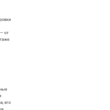
ировки
 — от
таже.
рные
я
а, его
ки