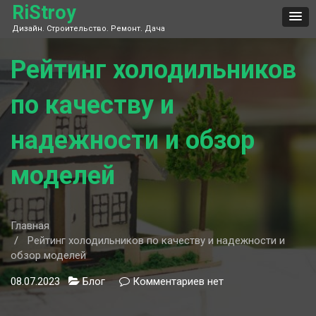
Skip
RiStroy
to
Дизайн. Строительство. Ремонт. Дача
content
Рейтинг холодильников
по качеству и
надежности и обзор
моделей
Главная
Рейтинг холодильников по качеству и надежности и
обзор моделей
08.07.2023
Блог
Комментариев
к
нет
записи
Рейтинг