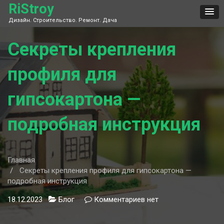
Skip
RiStroy
to
Дизайн. Строительство. Ремонт. Дача
content
Секреты крепления
профиля для
гипсокартона —
подробная инструкция
Главная
Секреты крепления профиля для гипсокартона —
подробная инструкция
18.12.2023
Блог
Комментариев
к
нет
записи
Секреты