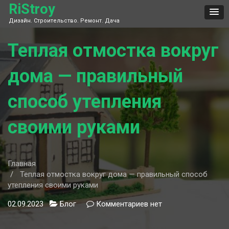
Skip
RiStroy
to
Дизайн. Строительство. Ремонт. Дача
content
Теплая отмостка вокруг
дома — правильный
способ утепления
своими руками
Главная
Теплая отмостка вокруг дома — правильный способ
утепления своими руками
02.09.2023
Блог
Комментариев
к
нет
записи
Теплая