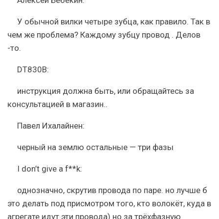
Алексей Бебекин:
У обычной вилки четыре зубца, как правило. Так в
чем же проблема? Каждому зубцу провод . Делов
-то.
DT830B:
инструкция должна быть, или обращайтесь за
консультацией в магазин..
Павел Ихалайнен:
черный на землю остальные — три фазы
I don’t give a f**k:
однозначно, скрутив провода по паре. но лучше б
это делать под присмотром того, кто волокёт, куда в
агрегате идут эти провода) но за трёхфазную