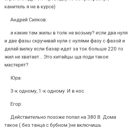
канитель я не в курсе)
Андрей Силков:
а какие там жилы в толк не возьму? если два нуля
и две фазы скручивай нули с нулями фазу с фазой и
делай вилку если базар идет за ток больше 220 то
жил не хватает… Это китайцы ща поди такое
мастерят?
Юра:
3-к одному, 1-к одному. И в нос.
Егор:
Действительно похоже попал на 380 В. Дома
такое ( без танца с бубном )не включишь