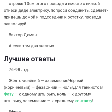
отрежь 10см этого провода и вместе с вилкой
отнеси дяде электрику, попроси соединить, сделает-
придёшь домой и подсоедини к остатку, провода
заизолируй
Виктор Демин:
А если там два желтых
Лучшие ответы
76-98 лтд:
Жёлто-зелёный — заземлениеЧёрный
(коричневый) — фазаСиний — ноль!Для танкистов!
Фазу
— к одному штырьку, ноль — к другому
штырьку, заземление — к среднему
контакту
!
Ефрем: